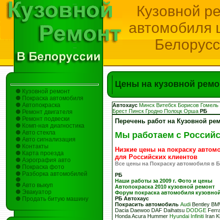
Кузовной р
автомобиля 
Белорус
Цены на кузовной ремо
Кузовной ремонт
Покраска автомобиля
Автопокраска
Автохаус
Минск
Витебск
Борисов
Гомель
Брест
Пинск
Гродно
Полоцк
Орша
РБ
Ремонт двигателя
Ремонт подвески
Перечень работ на Кузовной ре
Комп-ная диагностика
Авто стекла
Мы работаем с Россий
Авто сигнализация
Контакты
Низкие цены на покраску автом
Карта проезда
для Российских клиентов
Аэрография авто
Все цены на Покраску автомобиля в 
Покраска фото
Разборка автомобилей
РБ
Наши работы за 2009 г. Фото и цены
Авто выкуп
Автопокраска 2010 кузовной ремонт
Эвакуатор
Форум покраска автомобиля кузовно
Продать битую машину
РБ
Автохаус
Покрасить автомобиль
Audi
Bentley BMW
Dacia Daewoo DAF Daihatsu
DODGE
Ferra
Honda Acura Hummer
Hyundai
Infiniti
Iran K