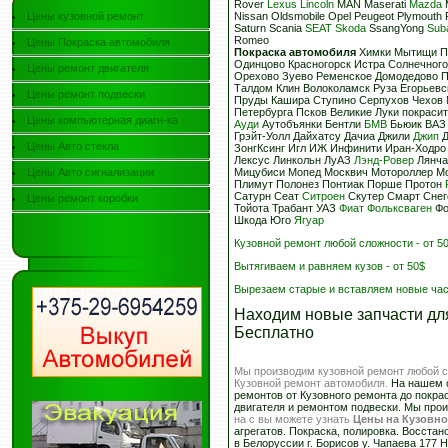
Rover
Lexus
Lincoln
MAN Maserati
Mazda
M
Цены кузовной ремонт
Nissan Oldsmobile Opel Peugeot Plymouth 
Saturn Scania
SEAT
Skoda
SsangYong
Sub
Romeo
Цены Покраска автомобиля
Покраска автомобиля
Химки Мытищи П
Одинцово Красногорск Истра Солнечного
Цены ремонт двигателя
Орехово Зуево Ременское Домодедово 
Талдом Клин Волоколамск Руза Егорьев
Цены ремонт подвески
Пруды Кашира Ступино Серпухов Чехов 
Петербурга Псков Великие Луки покраси
Цены компьютерная диагн-ка
Ауди
Аутобъянки Бентли
БМВ
Бьюик ВАЗ 
Грэйт-Уолл Дайхатсу Дачиа Джили
Джип
Д
Цены Авто стекла
ЗонгКсинг Игл ИЖ Инфинити Иран-Ходр
Лексус Линкольн ЛуАЗ
Лэнд-Ровер
Лянча
Цены Авто сигнализации
Мицубиси Мопед Москвич Мотороллер М
Плимут Полонез Понтиак Порше Протон
Сатурн Сеат
Ситроен
Скутер Смарт Снег
Цены ремонт коробки
Тойота Трабант УАЗ
Фиат
Фольксваген
Фо
Шкода Юго
Ягуар
Кузовной ремонт любой сложности - от 5
Вытягиваем и равняем кузов - от 50$
Вырезаем старые и вставляем новые част
Находим новые запчасти д
Бесплатно
Мы производим кузовной ремонт любой с
Кузовной ремонт автомобиля.
На нашем с
ремонтов от Кузовного ремонта до покра
двигателя и ремонтом подвески. Мы про
на с вы можете узнать
Цены на Кузовно
агрегатов. Покраска, полировка. Восста
в Белоруссии г. Борисов у. Чапаева 177 