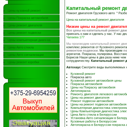
Капитальный ремонт дв
Цены кузовной ремонт
Ремонт двигателя Грузового авто " Разбо
Цены Покраска автомобиля
Цена на капитальный ремонт двигателя
Цены ремонт двигателя
Низкие цены на ремонт двигате
Все цены на капитальный ремонт дви
Цены ремонт подвески
приехать к нам и сделать у нас. У нас 
Чапаева 177
Цены компьютерная диагн-ка
Мы производим капитальный ремонт двиг
комплекс ремонтов от Кузовного ремонта
Цены Авто стекла
ремонтом подвески
. Мы производим
по
агрегатов. Покраска, полировка. Восста
Цены Авто сигнализации
Борисов Наши цены в два раза ниже чем
сотрудничеству.
Капитальный ремонт д
Цены ремонт коробки
Автохаус
Смотрите виды выполняемых 
Кузовной ремонт
Покраска авто
Кузовной ремонт автомобиля цены
Покраска автомобиля
Цены на Покраску автомобиля
Автопокраска
Ремонту двигателя легкового автомоб
Цены на ремонт двигателя
Ремонт подвески автомобиля
Цены на ремонт подвески автомобиля
Компьютерная диагностика электронн
Цены Компьютерная диагностика элек
Цена Авто стекла в Белоруссии
Установка Авто сигнализации в Белор
Кузовные работы в Белоруссии
Автопокраска в Белоруссии покраска 