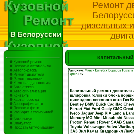
Ремонт дв
Белорусс
дизельных и
двига
Капитальный 
Кузовной ремонт
Покраска автомобиля
Автопокраска
Автохаус
Минск
Витебск
Борисов
Гомель
Орша
РБ
Ремонт двигателя
Ремонт подвески
Комп-ная диагностика
Авто стекла
Капитальный ремонт двигателя 
Авто сигнализация
шлифовка головки блока поршня
Контакты
цилиндров легкового авто Газ В
Карта проезда
Аэрография авто
Bentley BMW Buick Cadillac Chev
Покраска фото
Ferrari Fiat Ford Geely GMC Grea
Разборка автомобилей
Iveco Jaguar Jeep KIA Lancia La
Mercury MG Mini Mitsubishi Niss
Авто выкуп
Proton Renault Rover SAAB Sama
Эвакуатор
Toyota Volkswagen Volvo Wartbu
Продать битую машину
ЗАЗ Зил Камаз Квадроцикл Люб