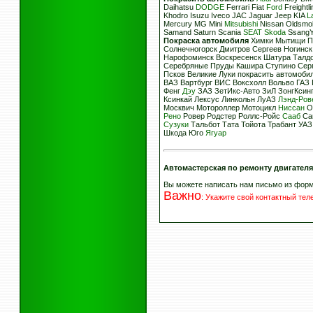
Daihatsu
DODGE
Ferrari Fiat
Ford
Freight
Khodro Isuzu Iveco JAC Jaguar Jeep KIA
L
Mercury MG Mini
Mitsubishi
Nissan Oldsmob
Samand Saturn Scania
SEAT
Skoda
Ssang
Покраска автомобиля
Химки Мытищи Пу
Солнечногорск Дмитров Сергеев Ногинс
Нарофоминск Воскресенск Шатура Талдо
Серебряные Пруды Кашира Ступино Серп
Псков Великие Луки покрасить автомоби
ВАЗ Вартбург ВИС Воксхолл Вольво ГАЗ 
Фенг
Дэу
ЗАЗ ЗетИкс-Авто ЗиЛ ЗонгКсин
Ксинкай Лексус Линкольн ЛуАЗ
Лэнд-Ров
Москвич Мотороллер Мотоцикл
Ниссан
О
Рено
Ровер Родстер Роллс-Ройс
Сааб
Са
Сузуки
Тальбот Тата Тойота Трабант УА
Шкода Юго
Ягуар
Автомастерская по ремонту двигател
Вы можете написать нам письмо из фор
Важно
:
Укажите свой контактный те