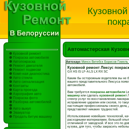
Кузовной
покр
Автомастерская Кузовн
Кузовной ремонт
Покраска автомобиля
Автопокраска
Автохаус
Минск
Витебск
Борисов
Гомель
Ремонт двигателя
Кузовной ремонт Лексус покрас
Ремонт подвески
GX HS IS LF-A LS LX RX SC
Комп-ная диагностика
Авто стекла
Каким бы осторожным водителем вы не бы
Авто сигнализация
вашего представительного Лексуса появл
автомобиля.
Контакты
Карта проезда
Вам требуется
покраска автомобиля
Le
Аэрография авто
машину
или сделать
кузовной ремонт
Л
Покраска фото
спектр услуг по восстановлению лакокра
Разборка автомобилей
исправление царапин или сколов, то так
настоящие профессионалы своего дела,
Авто выкуп
представляет никаких трудностей.
Эвакуатор
Использование новейших технологий, ка
Продать битую машину
расходными материалами, большой опыт 
отличимой от заводской. И все это по д
кузова, для того, чтобы закрасить небо