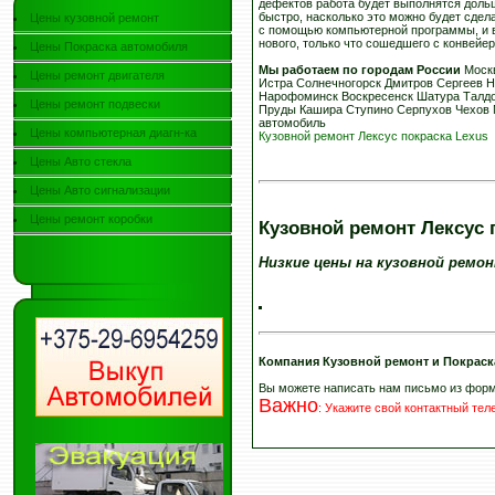
дефектов работа будет выполнятся доль
быстро, насколько это можно будет сдел
Цены кузовной ремонт
с помощью компьютерной программы, и 
нового, только что сошедшего с конвейе
Цены Покраска автомобиля
Мы работаем по городам России
Москв
Цены ремонт двигателя
Истра Солнечногорск Дмитров Сергеев 
Нарофоминск Воскресенск Шатура Талдо
Цены ремонт подвески
Пруды Кашира Ступино Серпухов Чехов 
автомобиль
Цены компьютерная диагн-ка
Кузовной ремонт Лексус покраска Lexus
Цены Авто стекла
Цены Авто сигнализации
Цены ремонт коробки
Кузовной ремонт Лексус 
Низкие цены на кузовной ремо
Компания Кузовной ремонт и Покраск
Вы можете написать нам письмо из фор
Важно
:
Укажите свой контактный те