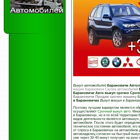
Выкуп автомобилей
Барановичи Авто
машин Барановичи Скупка автомобилей
Барановичи Авто выкуп срочно
Срочн
Барановичи Продам срочно машину
Б
в Барановичах
Выкуп машин в Баранов
Поэтому лучшим вариантом является об
осуществляют
Срочный выкуп авто
. Мно
в Барановичах, но и по всей территории 
видов деятельности является автовыкуп,
автомобиля. После этого будет определе
техническое состояние автомобиля, его 
от спроса в Барановичах на автомобили 
автовладелец согласен на быстрый выкуп
уже через 30-40 минут получает на руки