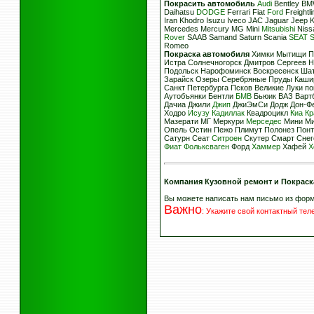
Покрасить автомобиль
Audi
Bentley BMW
Daihatsu
DODGE
Ferrari Fiat
Ford
Freight
Iran Khodro Isuzu Iveco JAC Jaguar Jeep 
Mercedes Mercury MG Mini
Mitsubishi
Nissa
Rover
SAAB Samand Saturn Scania
SEAT
Romeo
Покраска автомобиля
Химки Мытищи Пу
Истра Солнечногорск Дмитров Сергеев 
Подольск Нарофоминск Воскресенск Шат
Зарайск Озеры Серебряные Пруды Каши
Санкт Петербурга Псков Великие Луки п
Аутобъянки Бентли
БМВ
Бьюик ВАЗ Вартб
Дачиа Джили
Джип
ДжиЭмСи Додж Дон-Ф
Ходро
Исузу
Кадиллак
Квадроцикл
Киа
Кр
Мазерати МГ Меркури
Мерседес
Мини Ми
Опель Остин Пежо Плимут Полонез Пон
Сатурн Сеат
Ситроен
Скутер Смарт Снег
Фиат
Фольксваген
Форд
Хаммер
Хафей
Х
Компания Кузовной ремонт и Покраск
Вы можете написать нам письмо из фор
Важно
:
Укажите свой контактный те