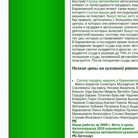
Быстрая
Скупка автомобилей
автосалона
избавит от необходимости продавать ма
Барановичей осуществляют также выкуп 
которого
Скупка машин
для последующей 
машины не покупает.
Выкуп битых авто
о
Как правило, автосалоны с большими об
центры, в которых они ремонтируют так
скупки и продажи в автосалонах значите
деятельности которых включает
Выкуп м
конкретной машины, поэтому они осуще
тех цен, которые устанавливают перекуп
В Барановичах в последнее время попул
учреждения: выдает ссуды под залог авт
которые срочно нуждаются в деньгах, но
выдается ссуда в размере до 70% от сто
погашения ссуды заложенный автомобиль
пользуется. После погашения ссуды авт
Низкие цены на кузовной ремо
Срочно продать машину в Барановича
Минск Борисов Солигорск Молодечно Жо
Смолевичи Заславль Несвиж Фаниполь Б
Копыль Узда Крупки Мядель Витебск Ор
Городок Барань Толочин Браслав Чашни
Бобруйск Горки Осиповичи Кричев Быхо
Чериков Славгород Кличев Гомель Мозыр
Житковичи Хойники Петриков Ельск Буда
Барановичи Пинск Кобрин Берёза Лунин
Микашевичи Белоозёрск Столин Малорита
Слоним Волковыск Сморгонь Новогрудо
РБ
Наши работы за 2009 г. Фото и цены
Автопокраска 2010 кузовной ремонт
Форум покраска автомобиля кузовно
РБ
Автохаус