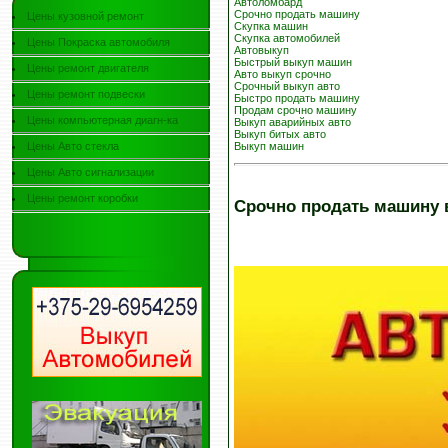
Автоломбард
Срочно продать машину
Цены кузовной ремонт
Скупка машин
Скупка автомобилей
Цены Покраска автомобиля
Автовыкуп
Быстрый выкуп машин
Цены ремонт двигателя
Авто выкуп срочно
Срочный выкуп авто
Цены ремонт подвески
Быстро продать машину
Продам срочно машину
Цены компьютерная диагн-ка
Выкуп аварийных авто
Выкуп битых авто
Цены Авто стекла
Выкуп машин
Цены Авто сигнализации
Цены ремонт коробки
Срочно продать машину 