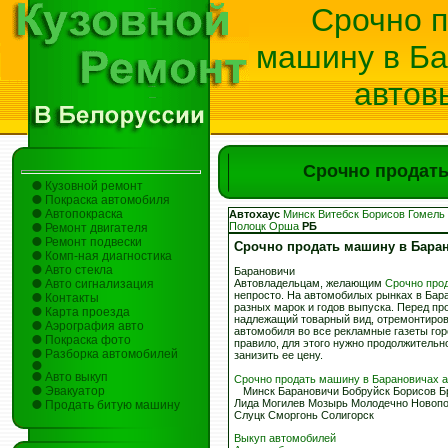
Срочно 
машину в Б
автов
Срочно продат
Кузовной ремонт
Покраска автомобиля
Автопокраска
Автохаус
Минск
Витебск
Борисов
Гомель
Полоцк
Орша
РБ
Ремонт двигателя
Ремонт подвески
Срочно продать машину в Бара
Комп-ная диагностика
Авто стекла
Барановичи
Авто сигнализация
Автовладельцам, желающим
Срочно про
непросто. На автомобилых рынках в Ба
Контакты
разных марок и годов выпуска. Перед пр
Карта проезда
надлежащий товарный вид, отремонтиров
Аэрография авто
автомобиля во все рекламные газеты го
Покраска фото
правило, для этого нужно продолжительн
Разборка автомобилей
занизить ее цену.
Авто выкуп
Срочно продать машину в Барановичах 
Эвакуатор
Минск Барановичи Бобруйск Борисов Бр
Лида Могилев Мозырь Молодечно Новопо
Продать битую машину
Слуцк Сморгонь Солигорск
Выкуп автомобилей