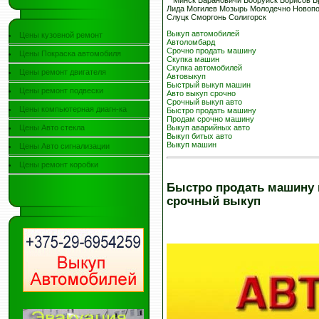
Минск Барановичи Бобруйск Борисов Бр
Лида Могилев Мозырь Молодечно Новопо
Слуцк Сморгонь Солигорск
Выкуп автомобилей
Цены кузовной ремонт
Автоломбард
Срочно продать машину
Цены Покраска автомобиля
Скупка машин
Скупка автомобилей
Цены ремонт двигателя
Автовыкуп
Быстрый выкуп машин
Цены ремонт подвески
Авто выкуп срочно
Срочный выкуп авто
Цены компьютерная диагн-ка
Быстро продать машину
Продам срочно машину
Цены Авто стекла
Выкуп аварийных авто
Выкуп битых авто
Выкуп машин
Цены Авто сигнализации
Цены ремонт коробки
Быстро продать машину 
срочный выкуп