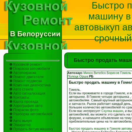
Быстро 
машину в
автовыкуп а
срочный
Быстро продать маши
Кузовной ремонт
Покраска автомобиля
Автопокраска
Автохаус
Минск
Витебск
Борисов
Гомель
Полоцк
Орша
РБ
Ремонт двигателя
Ремонт подвески
Быстро продать машину в Гоме
Комп-ная диагностика
Авто стекла
Гомель.
Авто сигнализация
Если вы проживаете в городе Гомеле, и
авторынке. В Гомеле четыре авторынка ,
Контакты
автомобилям. Самый крупный авторынок 
Карта проезда
и запчасти. Рынок работает каждый день
Аэрография авто
большее количество автомобилей по сра
Покраска фото
Если вас интересует
Скупка машин
, и в
Разборка автомобилей
автомобилей, вы можете это сделать на
форуме, и напишите объявление на тем
Авто выкуп
приблизительные цены на те автомобили,
Эвакуатор
Быстро продать машину в Гомеле автов
Продать битую машину