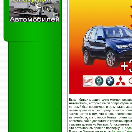
Выкуп битых машин также можно произве
Автомобили, которые были повреждены в
который был поврежден в результате ава
очень долго не может продать автомобил
заключается в том, что очень сложно оц
автомобиля, а это порой бывает очень с
автомобилей в достаточно короткий пром
сделать довольно быстро. А покупатель,
что автомобиль прошел проверку.
Прода
В городе Гомеле также есть
Автоломбард