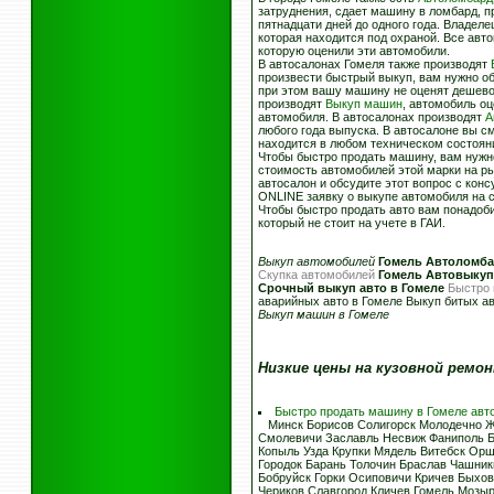
затруднения, сдает машину в ломбард, п
пятнадцати дней до одного года. Владеле
которая находится под охраной. Все авто
которую оценили эти автомобили.
В автосалонах Гомеля также производят
произвести быстрый выкуп, вам нужно об
при этом вашу машину не оценят дешево,
производят
Выкуп машин
, автомобиль о
автомобиля. В автосалонах производят
А
любого года выпуска. В автосалоне вы 
находится в любом техническом состоян
Чтобы быстро продать машину, вам нужн
стоимость автомобилей этой марки на рын
автосалон и обсудите этот вопрос с кон
ONLINE заявку о выкупе автомобиля на с
Чтобы быстро продать авто вам понадоби
который не стоит на учете в ГАИ.
Выкуп автомобилей
Гомель Автоломб
Скупка автомобилей
Гомель Автовыкуп
Срочный выкуп авто в Гомеле
Быстро 
аварийных авто в Гомеле Выкуп битых а
Выкуп машин в Гомеле
Низкие цены на кузовной ремо
Быстро продать машину в Гомеле авт
Минск Борисов Солигорск Молодечно Жо
Смолевичи Заславль Несвиж Фаниполь Б
Копыль Узда Крупки Мядель Витебск Ор
Городок Барань Толочин Браслав Чашни
Бобруйск Горки Осиповичи Кричев Быхо
Чериков Славгород Кличев Гомель Мозыр