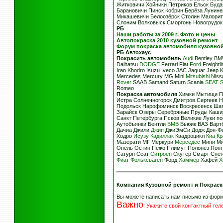
Житковичи Хойники Петриков Ельск Буда
Барановичи Пинск Кобрин Берёза Лунин
Микашевичи Белоозёрск Столин Малорита
Слоним Волковыск Сморгонь Новогрудо
РБ
Наши работы за 2009 г. Фото и цены
Автопокраска 2010 кузовной ремонт
Форум покраска автомобиля кузовно
РБ
Автохаус
Покрасить автомобиль
Audi
Bentley BMW
Daihatsu
DODGE
Ferrari Fiat
Ford
Freight
Iran Khodro Isuzu Iveco JAC Jaguar Jeep 
Mercedes Mercury MG Mini
Mitsubishi
Nissa
Rover
SAAB Samand Saturn Scania
SEAT
Romeo
Покраска автомобиля
Химки Мытищи Пу
Истра Солнечногорск Дмитров Сергеев 
Подольск Нарофоминск Воскресенск Шат
Зарайск Озеры Серебряные Пруды Каши
Санкт Петербурга Псков Великие Луки п
Аутобъянки Бентли
БМВ
Бьюик ВАЗ Вартб
Дачиа Джили
Джип
ДжиЭмСи Додж Дон-Ф
Ходро
Исузу
Кадиллак
Квадроцикл
Киа
Кр
Мазерати МГ Меркури
Мерседес
Мини Ми
Опель Остин Пежо Плимут Полонез Пон
Сатурн Сеат
Ситроен
Скутер Смарт Снег
Фиат
Фольксваген
Форд
Хаммер
Хафей
Х
Компания Кузовной ремонт и Покраск
Вы можете написать нам письмо из фор
Важно
:
Укажите свой контактный те