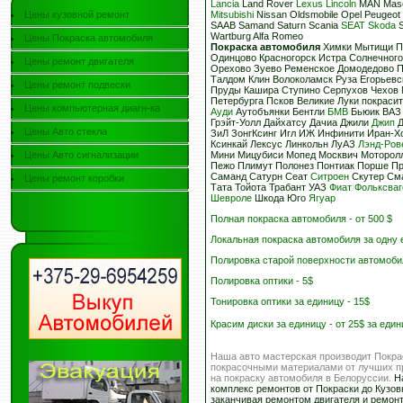
Lancia
Land Rover
Lexus
Lincoln
MAN Mase
Цены кузовной ремонт
Mitsubishi
Nissan Oldsmobile Opel Peugeot
SAAB Samand Saturn Scania
SEAT
Skoda
S
Wartburg Alfa Romeo
Цены Покраска автомобиля
Покраска автомобиля
Химки Мытищи П
Одинцово Красногорск Истра Солнечного
Цены ремонт двигателя
Орехово Зуево Ременское Домодедово 
Талдом Клин Волоколамск Руза Егорьев
Цены ремонт подвески
Пруды Кашира Ступино Серпухов Чехов 
Петербурга Псков Великие Луки покраси
Цены компьютерная диагн-ка
Ауди
Аутобъянки Бентли
БМВ
Бьюик ВАЗ 
Грэйт-Уолл Дайхатсу Дачиа Джили
Джип
Д
Цены Авто стекла
ЗиЛ ЗонгКсинг Игл ИЖ Инфинити Иран-
Ксинкай Лексус Линкольн ЛуАЗ
Лэнд-Ров
Цены Авто сигнализации
Мини Мицубиси Мопед Москвич Моторол
Пежо Плимут Полонез Понтиак Порше П
Саманд Сатурн Сеат
Ситроен
Скутер Сма
Цены ремонт коробки
Тата Тойота Трабант УАЗ
Фиат
Фольксваг
Шевроле
Шкода Юго
Ягуар
Полная покраска автомобиля - от 500 $
Локальная покраска автомобиля за одну е
Полировка старой поверхности автомобил
Полировка оптики - 5$
Тонировка оптики за единицу - 15$
Красим диски за единицу - от 25$ за един
Наша авто мастерская производит Покра
покрасочными материалами от лучших пр
на покраску автомобиля в Белоруссии.
На
комплекс ремонтов от Покраски до Кузов
заканчивая ремонтом двигателя и ремон