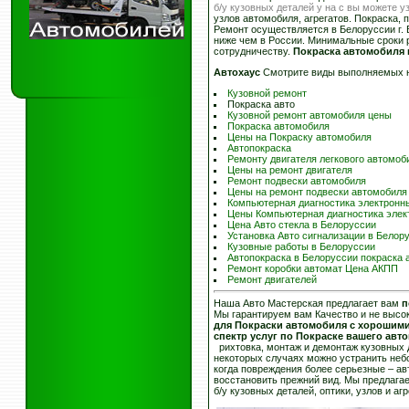
б/у кузовных деталей у на с вы можете у
узлов автомобиля, агрегатов. Покраска,
Ремонт осуществляется в Белоруссии г. 
ниже чем в России. Минимальные сроки 
сотрудничеству.
Покраска автомобиля
Автохаус
Смотрите виды выполняемых 
Кузовной ремонт
Покраска авто
Кузовной ремонт автомобиля цены
Покраска автомобиля
Цены на Покраску автомобиля
Автопокраска
Ремонту двигателя легкового автомоб
Цены на ремонт двигателя
Ремонт подвески автомобиля
Цены на ремонт подвески автомобиля
Компьютерная диагностика электронн
Цены Компьютерная диагностика элек
Цена Авто стекла в Белоруссии
Установка Авто сигнализации в Белор
Кузовные работы в Белоруссии
Автопокраска в Белоруссии покраска 
Ремонт коробки автомат Цена АКПП
Ремонт двигателей
Наша Авто Мастерская предлагает вам
п
Мы гарантируем вам Качество и не высо
для Покраски автомобиля с хорошим
спектр услуг по Покраске вашего ав
рихтовка, монтаж и демонтаж кузовных 
некоторых случаях можно устранить неб
когда повреждения более серьезные – а
восстановить прежний вид. Мы предлагае
б/у кузовных деталей, оптики, узлов и а