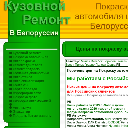
Покрас
автомобиля 
Белорус
Цены на покраску а
Кузовной ремонт
Покраска автомобиля
Автопокраска
Автохаус
Минск
Витебск
Борисов
Гомель
Брест
Пинск
Гродно
Полоцк
Орша
РБ
Ремонт двигателя
Ремонт подвески
Перечень цен на Покраску авто
Комп-ная диагностика
Авто стекла
Мы работаем с Россий
Авто сигнализация
Контакты
Низкие цены на покраску автом
Карта проезда
для Российских клиентов
Аэрография авто
Все цены на Покраску автомобиля в 
Покраска фото
Разборка автомобилей
РБ
Наши работы за 2009 г. Фото и цены
Авто выкуп
Автопокраска 2010 кузовной ремонт
Эвакуатор
Форум покраска автомобиля кузовно
Продать битую машину
РБ
Автохаус
Покрасить автомобиль
Audi
Bentley BMW
Dacia Daewoo DAF Daihatsu
DODGE
Ferra
Honda Honda Acura Hummer
Hyundai
Infinit