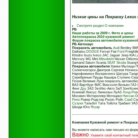
Низкие цены на Покраску Lexus
Смотрите раздел О компании
РБ
Наши работы за 2009 г. Фото и цены
Автопокраска 2010 кузовной ремонт
Форум покраска автомобиля кузовно
РБ
Автохаус
Покрасить автомобиль
Audi
Bentley BMW
Daihatsu
DODGE
Ferrari Fiat
Ford
Freight
Khodro Isuzu Iveco JAC Jaguar Jeep KIA
L
Mercury MG Mini
Mitsubishi
Nissan Oldsmob
Samand Saturn Scania
SEAT
Skoda
Ssang
Покраска автомобиля
Химки Мытищи Пу
Солнечногорск Дмитров Сергеев Ногинс
Нарофоминск Воскресенск Шатура Талдо
Серебряные Пруды Кашира Ступино Серп
Псков Великие Луки покрасить автомоби
ВАЗ Вартбург ВИС Воксхолл Вольво ГАЗ 
Фенг
Дэу
ЗАЗ ЗетИкс-Авто ЗиЛ ЗонгКсин
Ксинкай Лексус Линкольн ЛуАЗ
Лэнд-Ров
Москвич Мотороллер Мотоцикл
Ниссан
О
Рено
Ровер Родстер Роллс-Ройс
Сааб
Са
Сузуки
Тальбот Тата Тойота Трабант УА
Шкода Юго
Ягуар
Компания Кузовной ремонт и Покраск
Вы можете написать нам письмо из фор
Важно
:
Укажите свой контактный те