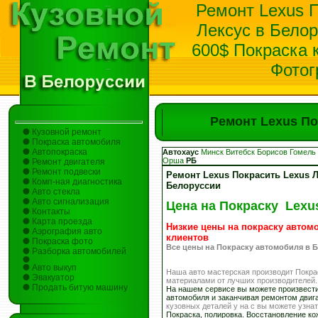
Ремонт Lexus П
Лексус в Белор
600$ Покраска 
Фотог
Ремонт Lexus По
Кузовной ремонт
Покраска автомобиля
Автопокраска
Автохаус
Минск
Витебск
Борисов
Гомель
Орша
РБ
Ремонт двигателя
Ремонт подвески
Ремонт Lexus Покрасить Lexus Л
Комп-ная диагностика
Белоруссии
Авто стекла
Авто сигнализация
Цена на Покраску Lexu
Контакты
Карта проезда
Низкие цены на покраску автом
Аэрография авто
клиентов
Покраска фото
Все цены на Покраску автомобиля в 
Разборка автомобилей
Авто выкуп
Наша авто мастерская производит Покр
Эвакуатор
материалами от лучших производителей.
Продать битую машину
На нашем сервисе вы можете произвести
автомобиля и заканчивая ремонтом двиг
кузовных деталей у на с вы можете узна
Покраска, полировка. Восстановление ко