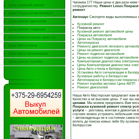
Чапаева 177 Наши цены в два раза ниже
Цены кузовной ремонт
сотрудничеству.
Ремонт Lexus Покраси
ремонт
.
Цены Покраска автомобиля
Автохаус
Смотрите виды выполняемых 
Цены ремонт двигателя
Кузовной ремонт
Покраска авто
Цены ремонт подвески
Кузовной ремонт автомобиля цены
Покраска автомобиля
Цены компьютерная диагн-ка
Цены на Покраску автомобиля
Автопокраска
Цены Авто стекла
Ремонту двигателя легкового автомоб
Цены на ремонт двигателя
Цены Авто сигнализации
Ремонт подвески автомобиля
Цены на ремонт подвески автомобиля
Компьютерная диагностика электронн
Цены ремонт коробки
Цены Компьютерная диагностика элек
Цена Авто стекла в Белоруссии
Установка Авто сигнализации в Белор
Кузовные работы в Белоруссии
Автопокраска в Белоруссии покраска 
Ремонт коробки автомат Цена АКПП
Ремонт двигателей
Наша Авто Мастерская предлагает вам
п
Качество и не высокие цены. У нас вы н
ценами
. Мы можем предложить Вам вес
Покраска кузовной ремонт спектр ус
услуги
– рихтовка, монтаж и демонтаж 
случаях можно устранить небольшие пов
– автовладельцы не в состоянии самосто
вплоть до поиска новых либо б/у кузовны
Белоруссии