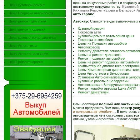
цены на на кузовные работы и покраску 
Цены кузовной ремонт
постоянному сотрудничеству.
Кузовной 
Рихтовка Ремонт кузова в Беларуси 
Цены Покраска автомобиля
авто сервис
.
Цены ремонт двигателя
Автохаус
Смотрите виды выполняемых 
Кузовной ремонт
Цены ремонт подвески
Покраска авто
Кузовной ремонт автомобиля цены
Цены компьютерная диагн-ка
Покраска автомобиля
Цены на Покраску автомобиля
Цены Авто стекла
Автопокраска
Ремонту двигателя легкового автомоб
Цены Авто сигнализации
Цены на ремонт двигателя
Ремонт подвески автомобиля
Цены ремонт коробки
Цены на ремонт подвески автомобиля
Компьютерная диагностика электронн
Цены Компьютерная диагностика элек
Цена Авто стекла в Белоруссии
Установка Авто сигнализации в Белор
Кузовные работы в Белоруссии
Автопокраска в Белоруссии покраска 
Ремонт коробки автомат Цена АКПП
Ремонт двигателей
Вам необходим
полный или частичный
можем предложить Вам весь
спектр усл
и полировка автомобиля
… В некоторых с
автовладельцы не в состоянии самостоят
оптики, узлов и агрегатов. Ремонт осущ