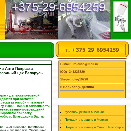
E-Mail: re-auto@mail.ru
ии Авто Покраска
ICQ: 341235320
расочный цех Беларусь
Skype: oleg19728
г. Борисов у. Демина
раску, а также кузовной
ждается при осмотре
краски автомобиля в нашей
у 10000 - 15000 в зависимости
еет серьезных повреждений
Кузовной ремонт в Москве
анировали покраску
мобиля. Благодарим Вас за
Покрасить машину в Москве
онта до покраски, полировки
Покрасить машину в Санкт Петербурге
ходим и доставляем. Умеренные