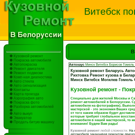
Витебск по
В
Кузовной ремонт
Покраска автомобиля
Автопокраска
Автохаус
Минск
Витебск
Борисов
Гомель
Ремонт двигателя
Кузовной ремонт Беларусь Авто
Ремонт подвески
Рихтовка Ремонт кузова в Бела
Комп-ная диагностика
Минск Витебск Могилев Гомель
Авто стекла
Авто сигнализация
Кузовной ремонт - Покр
Контакты
Карта проезда
Аэрография авто
Специально для жителей Москвы и Сан
ремонт автомобилей в Белоруссии. Ср
Покраска фото
автомобиля на фотографиях). Выполн
Разборка автомобилей
мастерской - это экономия Ваших сред
от того каким образом будет достав
Авто выкуп
которые требуют глобальное восстано
Эвакуатор
автомобиля в нашей мастерской, то м
Продать битую машину
внимание! Будем Вам рады!
Кузовной ремонт
любой сложности.
На н
автомобиля заканчивая ремонтом двигат