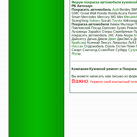
Форум покраска автомобиля кузовно
РБ
Автохаус
Покрасить автомобиль
Audi
Bentley BMW
GMC Great Wall Honda Honda Acura Hum
Smart Mercedes Mercury MG Mini
Mitsubis
SsangYong
Subaru
Suzuki
Toyota
Volkswa
Покраска автомобиля
Химки Мытищи Пу
Павловский Посад Орехово Зуево Ремен
Лухрвицы Зарайск Озеры Серебряные Пр
покрасить автомобиль JAC Азиа Акура
А
Дайхатсу Дачиа Джили
Джип
ДжиЭмСи До
Крайслер
Ксинкай Лексус Линкольн ЛуА
Ниссан
Олдсмобиль Опель Остин Пежо 
Смарт Снегоход СсангЙонг Субару
Сузу
Ягуар
Компания Кузовной ремонт и Покраск
Вы можете написать нам письмо из фор
Важно
:
Укажите свой контактный те