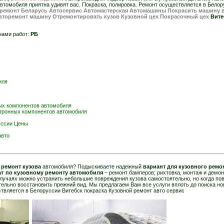
автомобиля приятна удивят вас. Покраска, полировка. Ремонт осуществляется в Белор
ремонт Беларусь Автосервис Автомастерская Автомашины Покрасить машину в
Авторемонт машину Отремонтировать кузов Кузовной цех Покрасочный цех
Вите
нами работ:
РБ
иля
ых компонентов автомобиля
тронных компонентов автомобиля
уссии Цены
авто
 ремонт кузова
автомобиля? Подыскиваете надежный
вариант для кузовного ремо
уг по кузовному ремонту автомобиля
– ремонт бамперов; рихтовка, монтаж и демо
лучаях можно устранить небольшие повреждения кузова самостоятельно, но когда по
ельно восстановить прежний вид. Мы предлагаем Вам все услуги вплоть до поиска нов
ествляется в Белоруссии Витебск покраска Кузовной ремонт авто сервис