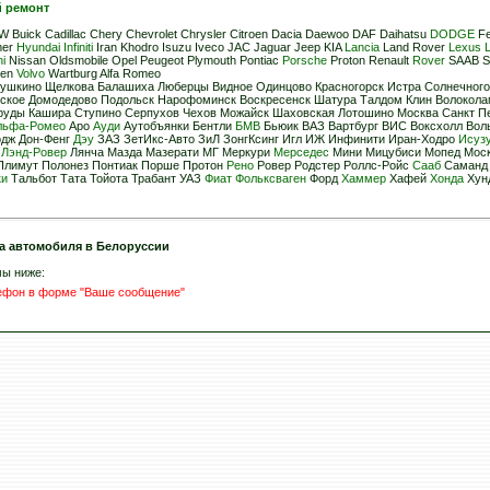
й ремонт
 Buick Cadillac Chery Chevrolet Chrysler Citroen Dacia Daewoo DAF Daihatsu
DODGE
Fe
mer
Hyundai
Infiniti
Iran Khodro Isuzu Iveco JAC Jaguar Jeep KIA
Lancia
Land Rover
Lexus
L
hi
Nissan Oldsmobile Opel Peugeot Plymouth Pontiac
Porsche
Proton Renault
Rover
SAAB S
gen
Volvo
Wartburg Alfa Romeo
шкино Щелкова Балашиха Люберцы Видное Одинцово Красногорск Истра Солнечногор
ское Домодедово Подольск Нарофоминск Воскресенск Шатура Талдом Клин Волоколам
уды Кашира Ступино Серпухов Чехов Можайск Шаховская Лотошино Москва Санкт Пе
льфа-Ромео
Аро
Ауди
Аутобъянки Бентли
БМВ
Бьюик ВАЗ Вартбург ВИС Воксхолл Воль
дж Дон-Фенг
Дэу
ЗАЗ ЗетИкс-Авто ЗиЛ ЗонгКсинг Игл ИЖ Инфинити Иран-Ходро
Исуз
З
Лэнд-Ровер
Лянча Мазда Мазерати МГ Меркури
Мерседес
Мини Мицубиси Мопед Моск
Плимут Полонез Понтиак Порше Протон
Рено
Ровер Родстер Роллс-Ройс
Сааб
Саманд 
ки
Тальбот Тата Тойота Трабант УАЗ
Фиат
Фольксваген
Форд
Хаммер
Хафей
Хонда
Хун
а автомобиля в Белоруссии
мы ниже:
лефон в форме "Ваше сообщение"