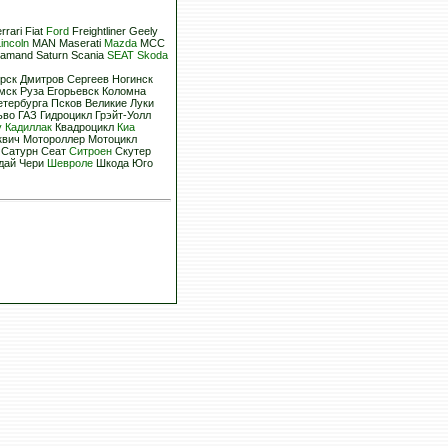
rrari Fiat
Ford
Freightliner Geely
incoln
MAN Maserati
Mazda
MCC
amand Saturn Scania
SEAT
Skoda
ск Дмитров Сергеев Ногинск
ск Руза Егорьевск Коломна
тербурга Псков Великие Луки
во ГАЗ Гидроцикл Грэйт-Уолл
у
Кадиллак
Квадроцикл
Киа
вич Мотороллер Мотоцикл
Сатурн Сеат
Ситроен
Скутер
дай Чери
Шевроле
Шкода Юго