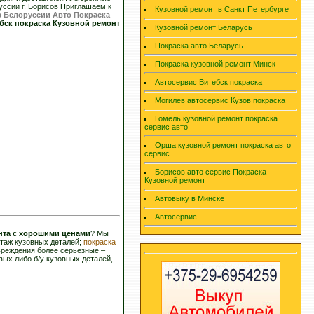
уссии г. Борисов Приглашаем к
Кузовной ремонт в Санкт Петербурге
 Белоруссии Авто Покраска
бск покраска Кузовной ремонт
Кузовной ремонт Беларусь
Покраска авто Беларусь
Покраска кузовной ремонт Минск
Автосервис Витебск покраска
Могилев автосервис Кузов покраска
Гомель кузовной ремонт покраска
сервис авто
Орша кузовной ремонт покраска авто
сервис
Борисов авто сервис Покраска
Кузовной ремонт
Автовыку в Минске
Автосервис
нта с хорошими ценами
? Мы
нтаж кузовных деталей;
покраска
вреждения более серьезные –
ых либо б/у кузовных деталей,