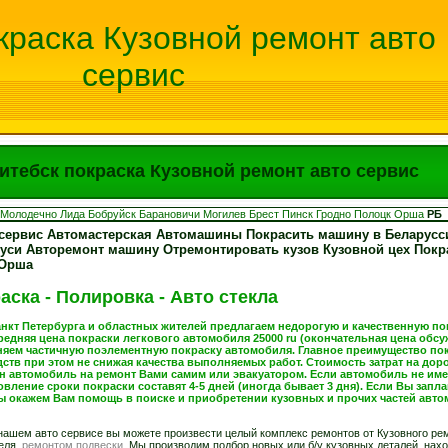
краска Кузовной ремонт авто
сервис
итебск покраска Кузовной ремонт авто сервис
Молодечно
Лида
Бобруйск
Барановичи
Могилев
Брест
Пинск
Гродно
Полоцк
Орша
РБ
сервис Автомастерская Автомашины Покрасить машину в Беларусс
руси Авторемонт машину Отремонтировать кузов Кузовной цех Пок
 Орша
аска - Полировка - Авто стекла
кт Петербурга и областных жителей предлагаем недорогую и качественную пок
едняя цена покраски легкового автомобиля 25000 ru (окончательная цена обсу
яем частичную поэлементную покраску автомобиля. Главное преимущество по
ств при этом не снижая качества выполняемых работ. Стоимость затрат на дорог
лен автомобиль на ремонт Вами самим или эвакуатором. Если автомобиль не им
вление сроки покраски составят 4-5 дней (иногда бывает 3 дня). Если Вы запл
ы окажем Вам помощь в поиске и приобретении кузовных и прочих частей авто
ашем авто сервисе вы можете произвести целый комплекс ремонтов от Кузовного рем
еля,
ремонтом подвески
. Мы производим подбор новых или б/у кузовных деталей, на